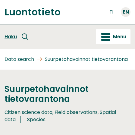
Go
Luontotieto
to
FI
EN
Front
content
page
Haku
Menu
Data search
Suurpetohavainnot tietovarantona
Suurpetohavainnot
tietovarantona
Citizen science data, Field observations, Spatial
data
Species