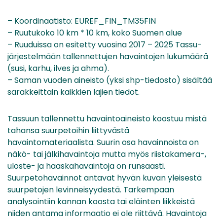
– Koordinaatisto: EUREF_FIN_TM35FIN
– Ruutukoko 10 km * 10 km, koko Suomen alue
– Ruuduissa on esitetty vuosina 2017 – 2025 Tassu-
järjestelmään tallennettujen havaintojen lukumäärä
(susi, karhu, ilves ja ahma).
– Saman vuoden aineisto (yksi shp-tiedosto) sisältää
sarakkeittain kaikkien lajien tiedot.
Tassuun tallennettu havaintoaineisto koostuu mistä
tahansa suurpetoihin liittyvästä
havaintomateriaalista. Suurin osa havainnoista on
näkö- tai jälkihavaintoja mutta myös riistakamera-,
uloste- ja haaskahavaintoja on runsaasti.
Suurpetohavainnot antavat hyvän kuvan yleisestä
suurpetojen levinneisyydestä. Tarkempaan
analysointiin kannan koosta tai eläinten liikkeistä
niiden antama informaatio ei ole riittävä. Havaintoja