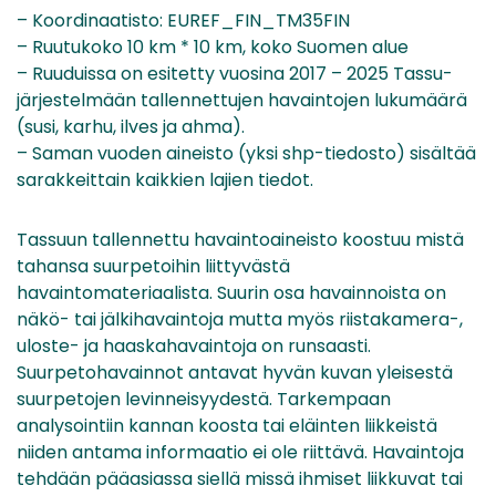
– Koordinaatisto: EUREF_FIN_TM35FIN
– Ruutukoko 10 km * 10 km, koko Suomen alue
– Ruuduissa on esitetty vuosina 2017 – 2025 Tassu-
järjestelmään tallennettujen havaintojen lukumäärä
(susi, karhu, ilves ja ahma).
– Saman vuoden aineisto (yksi shp-tiedosto) sisältää
sarakkeittain kaikkien lajien tiedot.
Tassuun tallennettu havaintoaineisto koostuu mistä
tahansa suurpetoihin liittyvästä
havaintomateriaalista. Suurin osa havainnoista on
näkö- tai jälkihavaintoja mutta myös riistakamera-,
uloste- ja haaskahavaintoja on runsaasti.
Suurpetohavainnot antavat hyvän kuvan yleisestä
suurpetojen levinneisyydestä. Tarkempaan
analysointiin kannan koosta tai eläinten liikkeistä
niiden antama informaatio ei ole riittävä. Havaintoja
tehdään pääasiassa siellä missä ihmiset liikkuvat tai