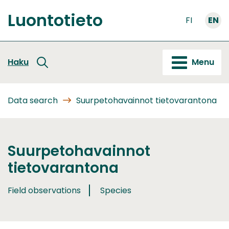
Go
Luontotieto
to
FI
EN
Front
content
page
Haku
Menu
Data search
Suurpetohavainnot tietovarantona
Suurpetohavainnot
tietovarantona
Field observations
Species