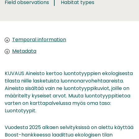
Field observations
Habitat types
Temporal information
Metadata
KUVAUS Aineisto kertoo luontotyyppien ekologisesta
tilasta niille lasketuista luonnonarvohehtaareista.
Aineisto sisältää vain ne luontotyyppikuviot, joille on
määritelty kyseiset arvot. Muuta luontotyyppitietoa
varten on karttapalvelussa myös oma taso:
Luontotyypit.
Vuodesta 2025 alkaen selvityksissä on alettu käyttää
Boost-hankkeessa laadittua ekologisen tilan