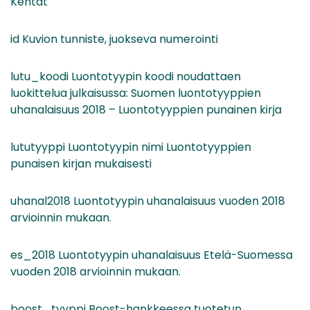
Kentät
id Kuvion tunniste, juokseva numerointi
lutu_koodi Luontotyypin koodi noudattaen
luokittelua julkaisussa: Suomen luontotyyppien
uhanalaisuus 2018 – Luontotyyppien punainen kirja
lututyyppi Luontotyypin nimi Luontotyyppien
punaisen kirjan mukaisesti
uhanal2018 Luontotyypin uhanalaisuus vuoden 2018
arvioinnin mukaan.
es_2018 Luontotyypin uhanalaisuus Etelä-Suomessa
vuoden 2018 arvioinnin mukaan.
boost_tyyppi Boost-hankkeessa tuotetun