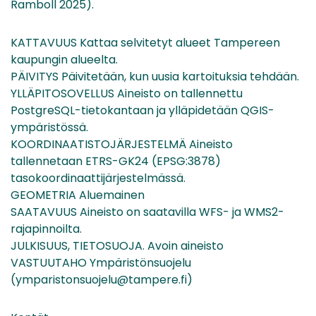
Ramboll 2025).
KATTAVUUS Kattaa selvitetyt alueet Tampereen
kaupungin alueelta.
PÄIVITYS Päivitetään, kun uusia kartoituksia tehdään.
YLLÄPITOSOVELLUS Aineisto on tallennettu
PostgreSQL-tietokantaan ja ylläpidetään QGIS-
ympäristössä.
KOORDINAATISTOJÄRJESTELMÄ Aineisto
tallennetaan ETRS-GK24 (EPSG:3878)
tasokoordinaattijärjestelmässä.
GEOMETRIA Aluemainen
SAATAVUUS Aineisto on saatavilla WFS- ja WMS2-
rajapinnoilta.
JULKISUUS, TIETOSUOJA. Avoin aineisto
VASTUUTAHO Ympäristönsuojelu
(ymparistonsuojelu@tampere.fi)