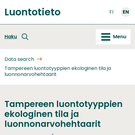
Go
Luontotieto
to
FI
EN
Front
content
page
Haku
Menu
Data search
Tampereen luontotyyppien ekologinen tila ja
luonnonarvohehtaarit
Tampereen luontotyyppien
ekologinen tila ja
luonnonarvohehtaarit