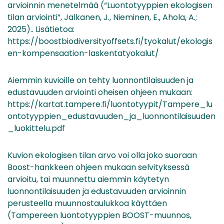
arvioinnin menetelmää (“Luontotyyppien ekologisen
tilan arviointi”, Jalkanen, J., Nieminen, E., Ahola, A.;
2025).. Lisätietoa:
https://boostbiodiversityoffsets.fi/tyokalut/ekologis
en-kompensaation-laskentatyokalut/
Aiemmin kuvioille on tehty luonnontilaisuuden ja
edustavuuden arviointi oheisen ohjeen mukaan:
https://kartat.tampere.fi/luontotyypit/Tampere_lu
ontotyyppien_edustavuuden_ja_luonnontilaisuuden
_luokittelu.pdf
Kuvion ekologisen tilan arvo voi olla joko suoraan
Boost-hankkeen ohjeen mukaan selvityksessä
arvioitu, tai muunnettu aiemmin käytetyn
luonnontilaisuuden ja edustavuuden arvioinnin
perusteella muunnostaulukkoa käyttäen
(Tampereen luontotyyppien BOOST-muunnos,