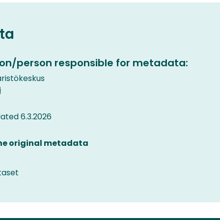
ta
on/person responsible for metadata:
istökeskus
i
ated 6.3.2026
the original metadata
taset