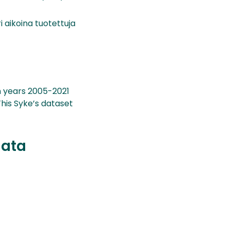
 aikoina tuotettuja
m years 2005-2021
his Syke’s dataset
data