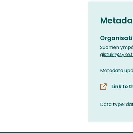
Metada
Organisati
Suomen ympär
gistuki@syke.f
Metadata upd
Link to 
Data type: da