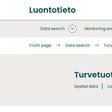
Go
Luontotieto
to
Front
content
page
Data search
Monitoring a
DATA
SEARCH
SUBPAGES
Front page
Data search
Turv
Turvetuot
Spatial data
La