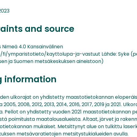
2023
raints and source
Nimeä 4.0 Kansainvälinen
i/fi/ymparistotieto/kayttolupa-ja-vastuut Lähde: Syke (p
sen ja Suomen metsäkeskuksen aineistoon)
g information
iden ulkorajat on yhdistetty maastotietokannan eloperä
a 2005, 2008, 2012, 2013, 2014, 2016, 2017, 2019 ja 2021. Ulko
. Pellot on yhdistetty vuoden 2021 maastotietokannan pel
stä poimituista maatalousalueista. Altaat, järvet ja raken
ietokannan mukaiset. Metsittynyt alue on tulkittu laserk
ksen metsävaratietojen metsitystukialueiden avulla.