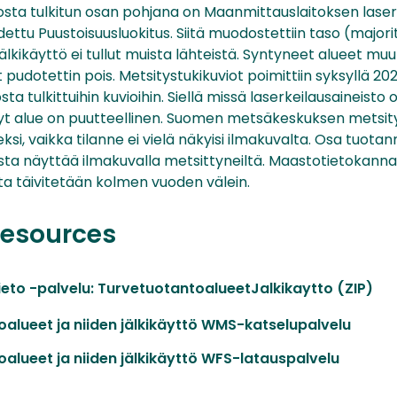
osta tulkitun osan pohjana on Maanmittauslaitoksen laser
ettu Puustoisuusluokitus. Siitä muodostettiin taso (majorit
en jälkikäyttö ei tullut muista lähteistä. Syntyneet alueet mu
t pudotettin pois. Metsitystukikuviot poimittiin syksyllä 202
sta tulkittuihin kuvioihin. Siellä missä laserkeilausaineisto 
yt alue on puutteellinen. Suomen metsäkeskuksen metsity
ksi, vaikka tilanne ei vielä näkyisi ilmakuvalta. Osa tuota
sta näyttää ilmakuvalla metsittyneiltä. Maastotietokann
ta täivitetään kolmen vuoden välein.
resources
ieto -palvelu: TurvetuotantoalueetJalkikaytto (ZIP)
alueet ja niiden jälkikäyttö WMS-katselupalvelu
alueet ja niiden jälkikäyttö WFS-latauspalvelu