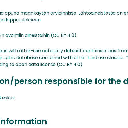
ää apuna maankäytön arvioinnissa. Lähtöaineistossa on eri
ttaa lopputulokseen.
En avoimiin aineistoihin (CC BY 4.0)
eas with after-use category dataset contains areas fro
raphic database combined with other land use classes. T
ing to open data license (CC BY 4.0)
on/person responsible for the 
keskus
information