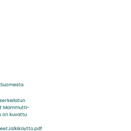
o Suomesta.
serkeilatun
nyt Mammutti-
s on kuvattu
eetJalkikäytto.pdf