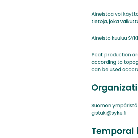
Aineistoa voi käytt
tietoja, joka vaiku
Aineisto kuuluu SYK
Peat production ar
according to topog
can be used accord
Organizati
Suomen ympäristö
gistuki@syke.fi
Temporal 