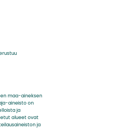
erustuu
isen maa-aineksen
raja-aineisto on
loista ja
netut alueet ovat
eilausaineiston ja