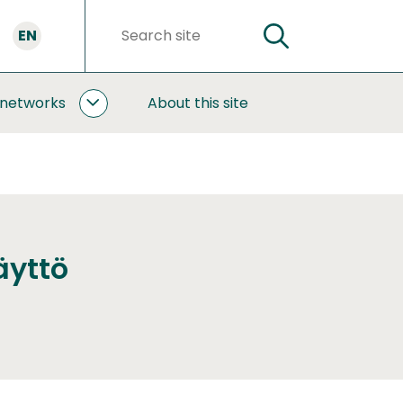
EN
SEARCH
Search
words
 networks
About this site
COOPERATION
AND
NETWORKS
SUBPAGES
äyttö