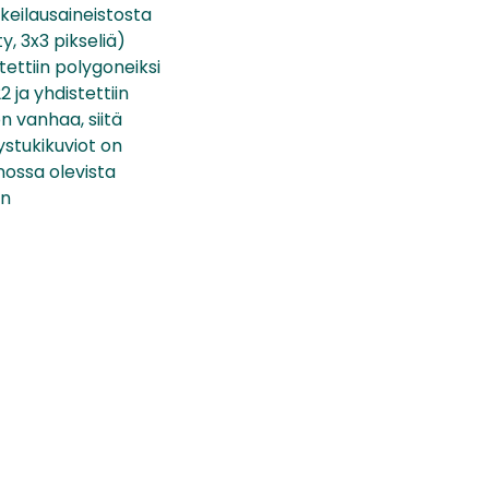
keilausaineistosta
y, 3x3 pikseliä)
utettiin polygoneiksi
2 ja yhdistettiin
on vanhaa, siitä
stukikuviot on
nnossa olevista
an