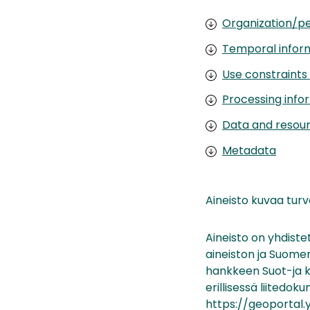
Organization/pe
Temporal infor
Use constraints
Processing info
Data and resou
Metadata
Aineisto kuvaa turv
Aineisto on yhdist
aineiston ja Suome
hankkeen Suot-ja k
erillisessä liitedok
https://geoportal.