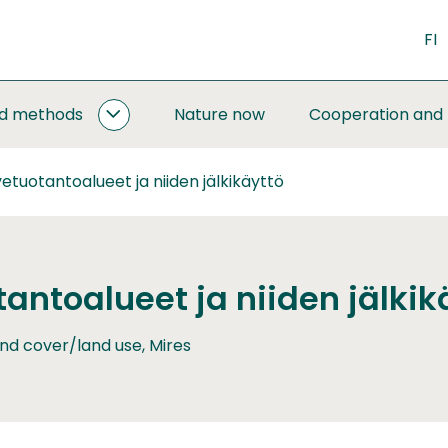
FI
nd methods
Nature now
Cooperation and
MONITORING
AND
METHODS
etuotantoalueet ja niiden jälkikäyttö
SUBPAGES
antoalueet ja niiden jälkik
nd cover/land use, Mires