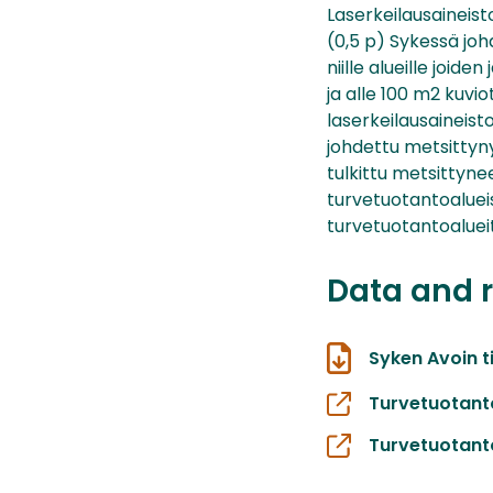
Laserkeilausaineist
(0,5 p) Sykessä johd
niille alueille joid
ja alle 100 m2 kuvio
laserkeilausaineisto
johdettu metsittyn
tulkittu metsittynee
turvetuotantoaluei
turvetuotantoaluei
Data and 
Syken Avoin t
Turvetuotanto
Turvetuotanto