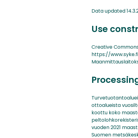
Data updated 14.3.
Use const
Creative Commons 
https://www.syke.f
Maanmittauslaitok
Processin
Turvetuotantoalue
ottoalueista vuosilt
koottu koko maasta
peltolohkorekisteri
vuoden 2021 maastot
Suomen metsäkesku