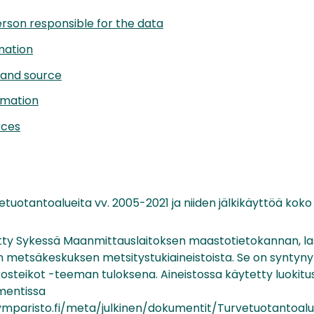
rson responsible for the data
mation
 and source
rmation
rces
etuotantoalueita vv. 2005-2021 ja niiden jälkikäyttöä kok
etty Sykessä Maanmittauslaitoksen maastotietokannan, la
n metsäkeskuksen metsitystukiaineistoista. Se on synty
osteikot -teeman tuloksena. Aineistossa käytetty luokitu
umentissa
ymparisto.fi/meta/julkinen/dokumentit/Turvetuotantoalu