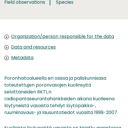
Field observations
Species
Organization/person responsible for the data
Data and resources
Metadata
Poronhoitoalueella eri osissa ja paliskunnisasa
toteutettujen poronvasojen kuolinsyitä
selvittäneiden RKTL:n
radiopantaseurantahankkeiden aikana kuolleena
löytyneistä vasoista tehdyt löytöpaikka-,
ruumiinavaus- ja lausuntotiedot vuosilta 1999-2007.
Kuolleista löytyneistä vasoista on kirjattu maastossa