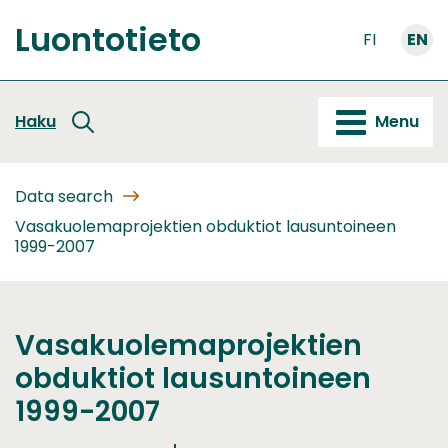
Go
Luontotieto
to
FI
EN
Front
content
page
Haku
Menu
Data search
Vasakuolemaprojektien obduktiot lausuntoineen
1999-2007
Vasakuolemaprojektien
obduktiot lausuntoineen
1999-2007