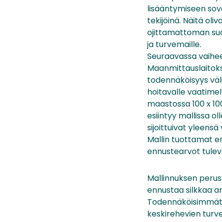
lisääntymiseen sove
tekijöinä. Näitä ol
ojittamattoman suo
ja turvemaille.
Seuraavassa vaihees
Maanmittauslaitokse
todennäköisyys väli
hoitavalle vaatimel
maastossa 100 x 100
esiintyy mallissa ol
sijoittuivat yleensä
Mallin tuottamat en
ennustearvot tulevat
Mallinnuksen perust
ennustaa silkkaa ar
Todennäköisimmät m
keskirehevien turv