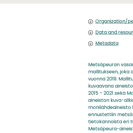
Organization/pe
Data and resou
Metadata
Metsäpeuran vasanh
mallitukseen, joka 
vuonna 2019. Malli
kuvaavana aineisto
2015 – 2021 sekä M
aineiston kuva-alki
monilähdeaineisto lu
ennustettiin metsän
tietokannoista eri
Metsäpeura-aineist