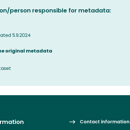
on/person responsible for metadata:
ated 5.9.2024
the original metadata
taset
ormation
Contact information