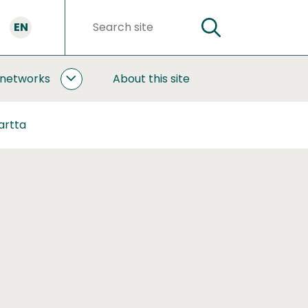
EN
SEARCH
Search
words
 networks
About this site
COOPERATION
AND
NETWORKS
artta
SUBPAGES