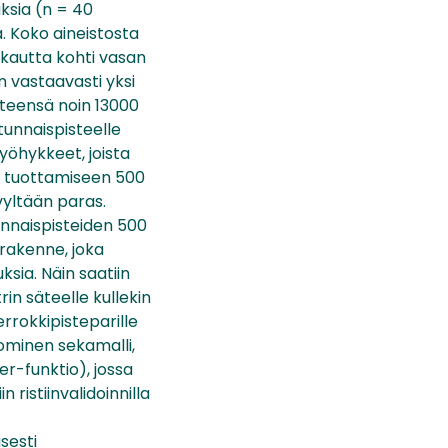
ksia (n = 40
. Koko aineistosta
rokautta kohti vasan
n vastaavasti yksi
hteensä noin 13000
tunnaispisteelle
yöhykkeet, joista
an tuottamiseen 500
vyltään paras.
unnaispisteiden 500
rakenne, joka
ksia. Näin saatiin
in säteelle kullekin
rrokkipisteparille
ominen sekamalli,
r-funktio), jossa
 ristiinvalidoinnilla
sesti