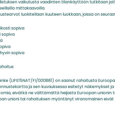
alistuksen vaikutusta vaadinten tilankäyttöön tutkitaan jat
eellisilla mittakaavoilla.
stearvot luokitellaan kuuteen luokkaan, joissa on seuraav
eikosti sopiva
i sopiva
vä
sopiva
n hyvin sopiva
ahoitus
ke (LIFE15NAT/FI/000881) on saanut rahoitusta Euroopan
nnustekartta ja sen kuvauksessa esitetyt näkemykset ja 
n omia, eivätkä ne välttämättä heijasta Euroopan unionin t
an unioni tai rahoituksen myöntänyt viranomainen eivät 