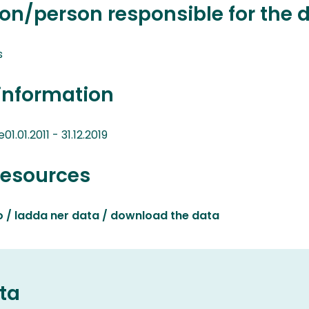
on/person responsible for the 
s
information
.01.2011 - 31.12.2019
resources
o / ladda ner data / download the data
ta