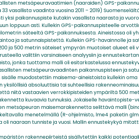
allisten metsäpeuravaatimien (naaraiden) GPS-paikannu
 33 vasallista vaadinta vuosina 2011 – 2019) Suomenselältä
esti yksi paikannuspiste kutakin vasallista naarasta ja vuo
n loppuun asti. Kullekin GPS-paikannuspisteelle arvottii
ilometrin säteeltä GPS-paikannuksesta. Aineistossa oli y
ntoa ja satunnaispistettä. Kullekin GPS-havainnolle ja sa
200 ja 500 metrin säteiset ympyrän muotoiset alueet eli v
rusteella valittiin varsinaiseen analyysiin ja ennustekart
sto, jonka tuottama malli oli esitarkastelussa ennusteky
vasallisten metsäpeuravaadinten paikannuspisteen ja sat
sisälle muodostettiin maisema-aineistoista kullekin oma 
ksilöllisiä absoluuttisia tai suhteellisia rakenneominaisuu
että niitä vastaavien verrokkipisteiden ympäriltä 500 metr
kennetta kuvaavia tunnuksia. Jokaiselle havaintopiste-ve
een metsäpeuran maisemarakennetta selittävä malli (bin
eltavalla menetelmällä (R-ohjelmisto, lme4 paketin glme
oli naaraan tunniste ja vuosi. Mallin ennustekykyä mitattiin
äristön rakennepiirteistä sisällytettiin kaikki potentiaali