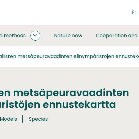
FI
nd methods
Nature now
Cooperation and
MONITORING
AND
METHODS
allisten metsäpeuravaadinten elinympäristöjen ennustek
SUBPAGES
ten metsäpeuravaadinten
ristöjen ennustekartta
 Models
Species