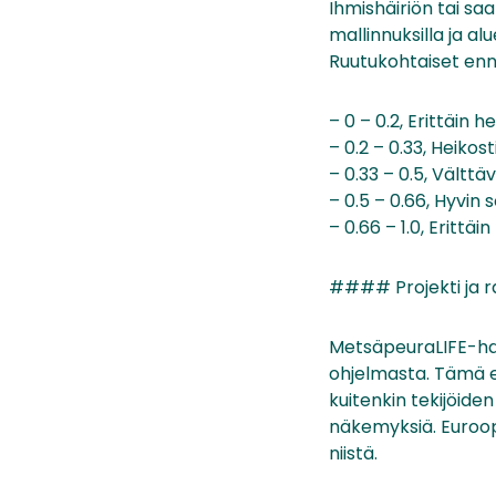
Ihmishäiriön tai sa
mallinnuksilla ja alu
Ruutukohtaiset ennu
– 0 – 0.2, Erittäin h
– 0.2 – 0.33, Heikost
– 0.33 – 0.5, Välttä
– 0.5 – 0.66, Hyvin 
– 0.66 – 1.0, Erittäi
#### Projekti ja r
MetsäpeuraLIFE-han
ohjelmasta. Tämä e
kuitenkin tekijöide
näkemyksiä. Euroop
niistä.