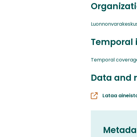
Organizati
Luonnonvarakesku
Temporal 
Temporal coverage01
Data and 
Lataa aineist
Metada