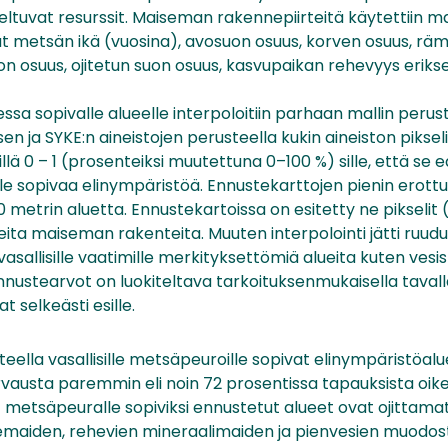
ltuvat resurssit. Maiseman rakennepiirteitä käytettiin mal
ivat metsän ikä (vuosina), avosuon osuus, korven osuus, rä
n osuus, ojitetun suon osuus, kasvupaikan rehevyys eriks
sa sopivalle alueelle interpoloitiin parhaan mallin perust
n ja SYKE:n aineistojen perusteella kukin aineiston piksel
llä 0 – 1 (prosenteiksi muutettuna 0–100 %) sille, että se
le sopivaa elinympäristöä. Ennustekarttojen pienin erott
 metrin aluetta. Ennustekartoissa on esitetty ne pikselit (
leita maiseman rakenteita. Muuten interpolointi jätti ruudun
 vasallisille vaatimille merkityksettömiä alueita kuten vesist
nustearvot on luokiteltava tarkoituksenmukaisella tavalla
 selkeästi esille.
eella vasallisille metsäpeuroille sopivat elinympäristöal
vausta paremmin eli noin 72 prosentissa tapauksista oike
etsäpeuralle sopiviksi ennustetut alueet ovat ojittama
emaiden, rehevien mineraalimaiden ja pienvesien muodos