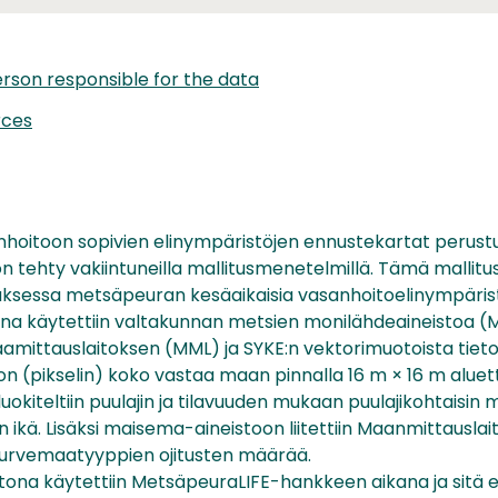
rson responsible for the data
rces
oitoon sopivien elinympäristöjen ennustekartat perustuv
on tehty vakiintuneilla mallitusmenetelmillä. Tämä mallitus
tuksessa metsäpeuran kesäaikaisia vasanhoitoelinympäris
na käytettiin valtakunnan metsien monilähdeaineistoa (
aamittauslaitoksen (MML) ja SYKE:n vektorimuotoista tiet
on (pikselin) koko vastaa maan pinnalla 16 m × 16 m aluet
okiteltiin puulajin ja tilavuuden mukaan puulajikohtaisin me
 ikä. Lisäksi maisema-aineistoon liitettiin Maanmittauslai
 turvemaatyyppien ojitusten määrää.
ona käytettiin MetsäpeuraLIFE-hankkeen aikana ja sitä 