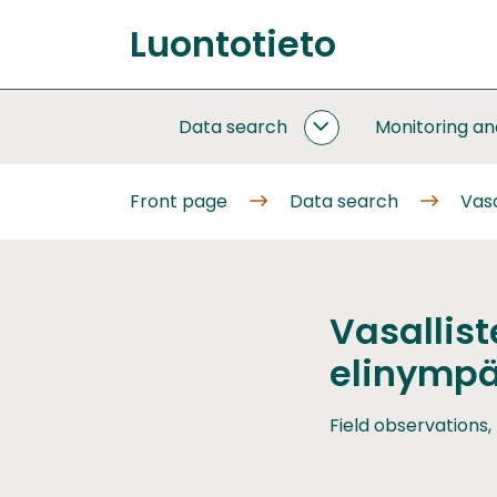
Go
Luontotieto
to
Front
content
page
Data search
Monitoring a
DATA
SEARCH
SUBPAGES
Front page
Data search
Vas
Vasallis
elinympä
Field observations,