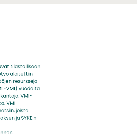
at tilastolliseen
työ aloitettiin
töjen resursseja
ML-VMI) vuodelta
okantoja. VMI-
ta. VMI-
tsiin, joista
toksen ja SYKE:n
ennen