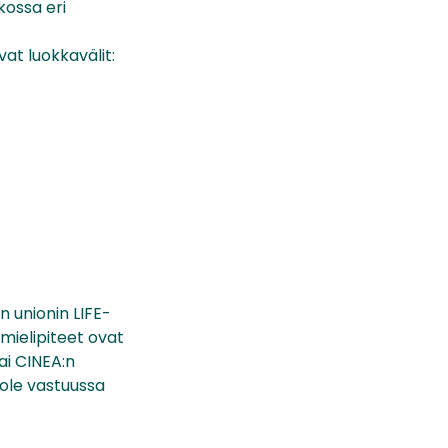
kossa eri
at luokkavälit:
 unionin LIFE-
mielipiteet ovat
ai CINEA:n
ole vastuussa