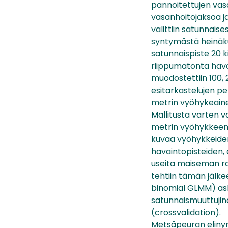
pannoitettujen vas
vasanhoitojaksoa ja
valittiin satunnais
syntymästä heinäkuu
satunnaispiste 20 k
riippumatonta havai
muodostettiin 100, 
esitarkastelujen pe
metrin vyöhykeainei
Mallitusta varten 
metrin vyöhykkeen 
kuvaa vyöhykkeiden y
havaintopisteiden, 
useita maiseman ra
tehtiin tämän jälk
binomial GLMM) ask
satunnaismuuttujina 
(crossvalidation).
Metsäpeuran elinymp