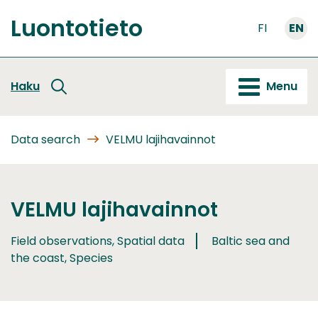
Go
Luontotieto
to
FI
EN
Front
content
page
Haku
Menu
Data search
VELMU lajihavainnot
VELMU lajihavainnot
Field observations, Spatial data
Baltic sea and
the coast, Species