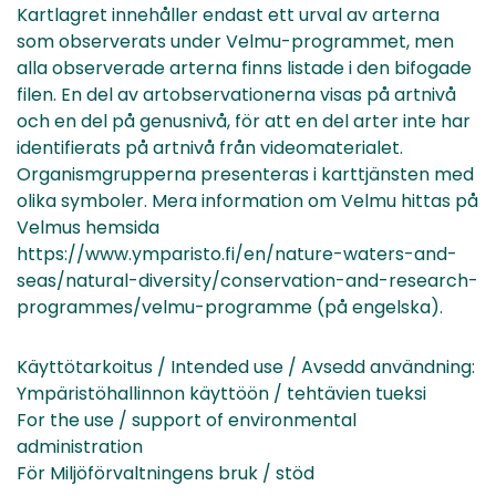
Kartlagret innehåller endast ett urval av arterna
som observerats under Velmu-programmet, men
alla observerade arterna finns listade i den bifogade
filen. En del av artobservationerna visas på artnivå
och en del på genusnivå, för att en del arter inte har
identifierats på artnivå från videomaterialet.
Organismgrupperna presenteras i karttjänsten med
olika symboler. Mera information om Velmu hittas på
Velmus hemsida
https://www.ymparisto.fi/en/nature-waters-and-
seas/natural-diversity/conservation-and-research-
programmes/velmu-programme (på engelska).
Käyttötarkoitus / Intended use / Avsedd användning:
Ympäristöhallinnon käyttöön / tehtävien tueksi
For the use / support of environmental
administration
För Miljöförvaltningens bruk / stöd