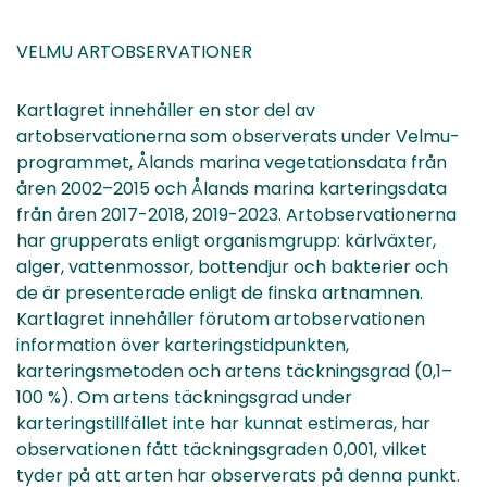
VELMU ARTOBSERVATIONER
Kartlagret innehåller en stor del av
artobservationerna som observerats under Velmu-
programmet, Ålands marina vegetationsdata från
åren 2002–2015 och Ålands marina karteringsdata
från åren 2017-2018, 2019-2023. Artobservationerna
har grupperats enligt organismgrupp: kärlväxter,
alger, vattenmossor, bottendjur och bakterier och
de är presenterade enligt de finska artnamnen.
Kartlagret innehåller förutom artobservationen
information över karteringstidpunkten,
karteringsmetoden och artens täckningsgrad (0,1–
100 %). Om artens täckningsgrad under
karteringstillfället inte har kunnat estimeras, har
observationen fått täckningsgraden 0,001, vilket
tyder på att arten har observerats på denna punkt.