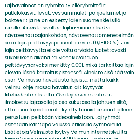
Lajihavainnot on ryhmitelty eliöryhmittäin:
putkilokasvit, levät, vesisammalet, pohjaeläimet ja
bakteerit ja ne on esitetty lajien suomenkielisillä
nimillä. Aineisto sisältää lajihavainnon lisäksi
näytteenottoajankohdan, näytteenottomenetelmän
sekä lajin peittävyysprosenttiarvion (0,1–100 %). Jos
lajin peittävyyttä ei ole voitu arvioida luotettavasti
sukelluksen aikana tai videokuvalta, on
peittävyysarvoksi merkitty 0,001, mikä tarkoittaa lajin
olevan läsnä kartoituspisteessä. Aineisto sisältää vain
osan Velmussa havaituista lajeista, mutta kaikki
Velmu-ohjelmassa havaitut lajit löytyvät
liitetiedoston listalta. Osa lajihavainnoista on
ilmoitettu lajitasolla ja osa sukutasolla johtuen siitä,
että osaa lajeista ei ole kyetty tunnistamaan lajilleen
perustuen pelkkään videoaineistoon. Lajiryhmät
esitetään karttapalvelussa erilaisilla symboleilla.
Lisätietoja Velmusta löytyy Velmun internetsivuilta