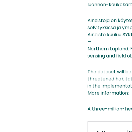
luonnon-kaukokart
Aineistoja on käyte
selvityksissä ja ym
Aineisto kuuluu SYK
—
Northern Lapland: 
sensing and field o
The dataset will be
threatened habitat
in the implementati
More information:
A three-million-he