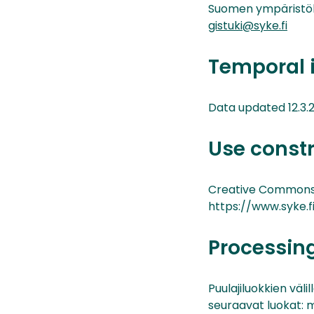
Suomen ympäristö
gistuki@syke.fi
Temporal 
Data updated 12.3.
Use const
Creative Commons 
https://www.syke.fi
Processin
Puulajiluokkien väl
seuraavat luokat: 