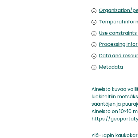
Organization/pe
Temporal infor
Use constraints
Processing info
Data and resou
Metadata
Aineisto kuvaa vallit
luokiteltiin metsäks
sääntöjen ja puur
Aineisto on 10×10 m 
https://geoportal.
Ylä-Lapin kaukokart