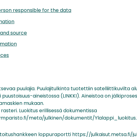
rson responsible for the data
mation
 and source
rmation
rces
sevaa puulajia. Puulajitulkinta tuotettiin satelliittikuvilta al
i puustoisuus-aineistossa (LINKKI). Aineistoa on jälkiproses
ajamaskien mukaan.
rasteri. Luokitus erillisessä dokumentissa
ymparisto.fi/meta/julkinen/dokumentit/Ylalappi_luokitus.x
oitushankkeen loppuraportti https://julkaisut.metsa.fi/ju