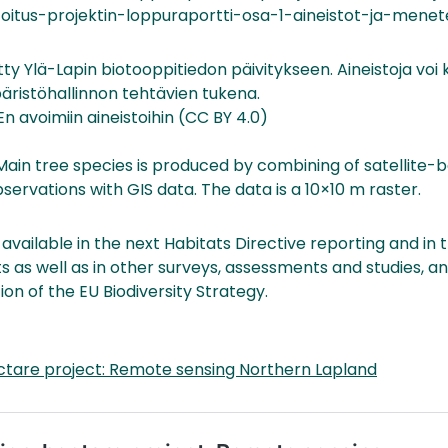
oitus-projektin-loppuraportti-osa-1-aineistot-ja-mene
tty Ylä-Lapin biotooppitiedon päivitykseen. Aineistoja voi 
päristöhallinnon tehtävien tukena.
En avoimiin aineistoihin (CC BY 4.0)
Main tree species is produced by combining of satellite
bservations with GIS data. The data is a 10×10 m raster.
 available in the next Habitats Directive reporting and in
s as well as in other surveys, assessments and studies, a
on of the EU Biodiversity Strategy.
ctare project: Remote sensing Northern Lapland