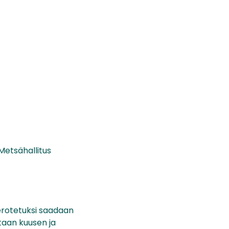
Metsähallitus
 erotetuksi saadaan
taan kuusen ja