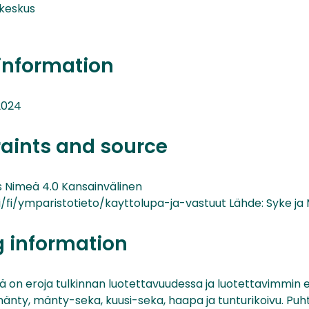
keskus
information
2024
raints and source
Nimeä 4.0 Kansainvälinen
/fi/ymparistotieto/kayttolupa-ja-vastuut Lähde: Syke ja 
g information
illä on eroja tulkinnan luotettavuudessa ja luotettavimmin
mänty, mänty-seka, kuusi-seka, haapa ja tunturikoivu. Puh