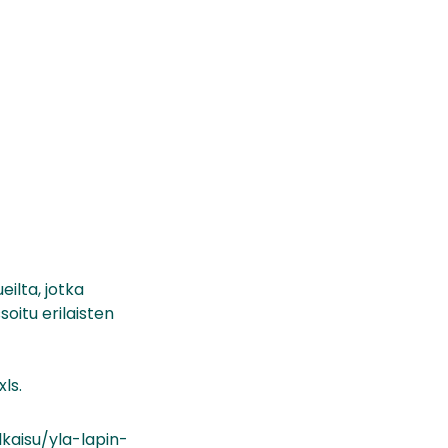
ueilta, jotka
soitu erilaisten
ls.
lkaisu/yla-lapin-