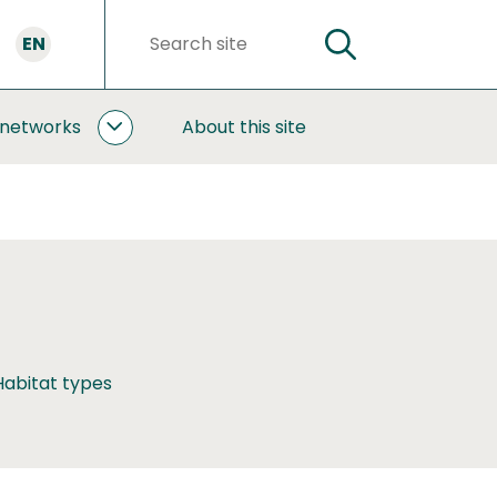
EN
SEARCH
Search
words
 networks
About this site
COOPERATION
AND
NETWORKS
SUBPAGES
Habitat types