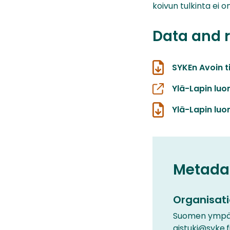
koivun tulkinta ei o
Data and 
SYKEn Avoin t
Ylä-Lapin luo
Ylä-Lapin luo
Metada
Organisati
Suomen ympär
gistuki@syke.f