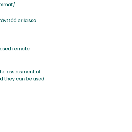
telmat/
käyttää erilaissa
-based remote
 the assessment of
nd they can be used