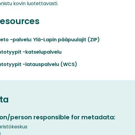
nnistu kovin luotettavasti.
resources
ieto -palvelu: Ylä-Lapin pääpuulajit (ZIP)
ntotyypit -katselupalvelu
ntotyypit -latauspalvelu (WCS)
ta
on/person responsible for metadata:
istökeskus
i