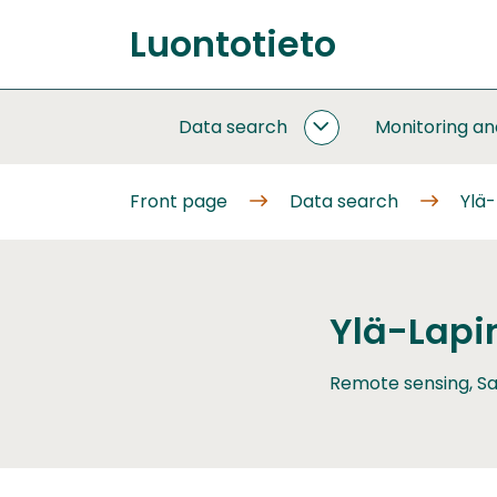
Go
Luontotieto
to
Front
content
page
Data search
Monitoring a
DATA
SEARCH
SUBPAGES
Front page
Data search
Ylä-
Ylä-Lapi
Remote sensing, Sa