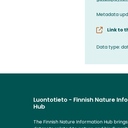
Metadata upd
Link to 
Data type: da
Luontotieto - Finnish Nature Inf
Hub
The Finnish Nature Information Hub bring