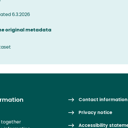
ated 6.3.2026
the original metadata
taset
ormation
Contact information
Privacy notice
s together
Accessibility statem