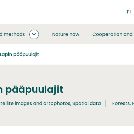
FI
nd methods
Nature now
Cooperation and
MONITORING
AND
METHODS
Lapin pääpuulajit
SUBPAGES
n pääpuulajit
tellite images and ortophotos, Spatial data
Forests, 