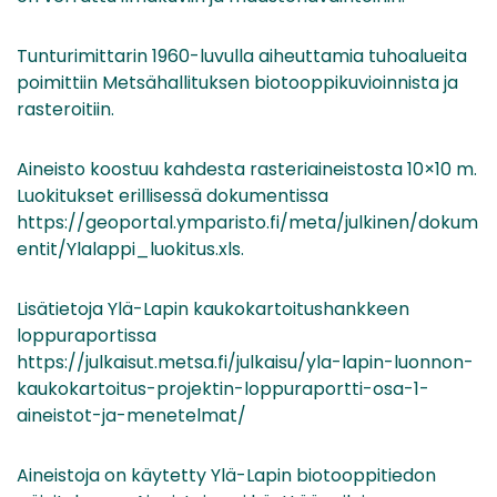
Tunturimittarin 1960-luvulla aiheuttamia tuhoalueita
poimittiin Metsähallituksen biotooppikuvioinnista ja
rasteroitiin.
Aineisto koostuu kahdesta rasteriaineistosta 10×10 m.
Luokitukset erillisessä dokumentissa
https://geoportal.ymparisto.fi/meta/julkinen/dokum
entit/Ylalappi_luokitus.xls.
Lisätietoja Ylä-Lapin kaukokartoitushankkeen
loppuraportissa
https://julkaisut.metsa.fi/julkaisu/yla-lapin-luonnon-
kaukokartoitus-projektin-loppuraportti-osa-1-
aineistot-ja-menetelmat/
Aineistoja on käytetty Ylä-Lapin biotooppitiedon