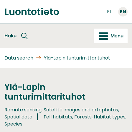
Go
Luontotieto
to
FI
EN
Front
content
page
Haku
Menu
Data search
Ylä-Lapin tunturimittarituhot
Ylä-Lapin
tunturimittarituhot
Remote sensing, Satellite images and ortophotos,
Spatial data
Fell habitats, Forests, Habitat types,
Species