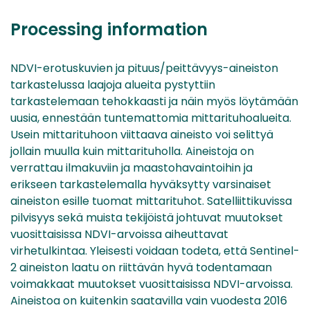
Processing information
NDVI-erotuskuvien ja pituus/peittävyys-aineiston
tarkastelussa laajoja alueita pystyttiin
tarkastelemaan tehokkaasti ja näin myös löytämään
uusia, ennestään tuntemattomia mittarituhoalueita.
Usein mittarituhoon viittaava aineisto voi selittyä
jollain muulla kuin mittarituholla. Aineistoja on
verrattau ilmakuviin ja maastohavaintoihin ja
erikseen tarkastelemalla hyväksytty varsinaiset
aineiston esille tuomat mittarituhot. Satelliittikuvissa
pilvisyys sekä muista tekijöistä johtuvat muutokset
vuosittaisissa NDVI-arvoissa aiheuttavat
virhetulkintaa. Yleisesti voidaan todeta, että Sentinel-
2 aineiston laatu on riittävän hyvä todentamaan
voimakkaat muutokset vuosittaisissa NDVI-arvoissa.
Aineistoa on kuitenkin saatavilla vain vuodesta 2016