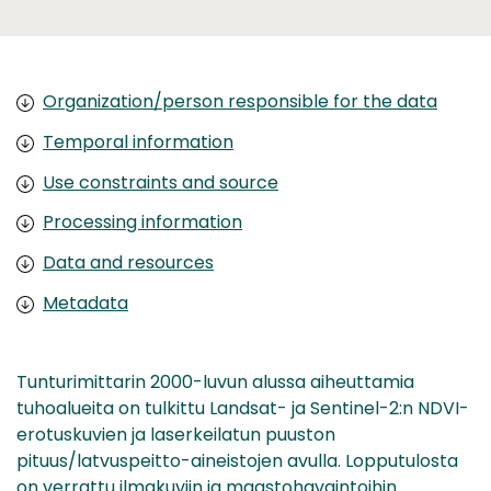
Organization/person responsible for the data
Temporal information
Use constraints and source
Processing information
Data and resources
Metadata
Tunturimittarin 2000-luvun alussa aiheuttamia
tuhoalueita on tulkittu Landsat- ja Sentinel-2:n NDVI-
erotuskuvien ja laserkeilatun puuston
pituus/latvuspeitto-aineistojen avulla. Lopputulosta
on verrattu ilmakuviin ja maastohavaintoihin.