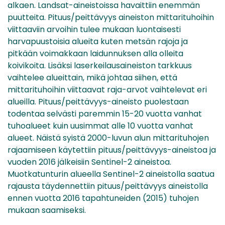
alkaen. Landsat-aineistoissa havaittiin enemmän
puutteita. Pituus/peittävyys aineiston mittarituhoihin
viittaaviin arvoihin tulee mukaan luontaisesti
harvapuustoisia alueita kuten metsän rajoja ja
pitkään voimakkaan laidunnuksen alla olleita
koivikoita. Lisäksi laserkeilausaineiston tarkkuus
vaihtelee alueittain, mikä johtaa siihen, että
mittarituhoihin viittaavat raja-arvot vaihtelevat eri
alueilla. Pituus/peittävyys-aineisto puolestaan
todentaa selvästi paremmin 15-20 vuotta vanhat
tuhoalueet kuin uusimmat alle 10 vuotta vanhat
alueet. Näistä syistä 2000-luvun alun mittarituhojen
rajaamiseen käytettiin pituus/peittävyys-aineistoa ja
vuoden 2016 jälkeisiin Sentinel-2 aineistoa.
Muotkatunturin alueella Sentinel-2 aineistolla saatua
rajausta täydennettiin pituus/peittävyys aineistolla
ennen vuotta 2016 tapahtuneiden (2015) tuhojen
mukaan saamiseksi.